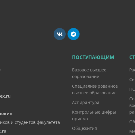
ПОСТУПАЮЩИМ
С
0
Базовое высшее
Ра
образование
Се
Специализированное
НС
высшее образование
ex.ru
Со
Аспирантура
во
Контрольные цифры
ра
рокин
приёма
Об
иков и студентов факультета
Общежития
.ru
Ме