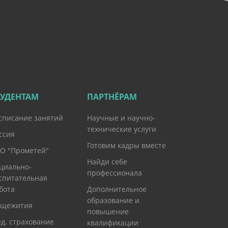
ТУДЕНТАМ
ПАРТНЁРАМ
списание занятий
Научные и научно-
технические услуги
ссия
Готовим кадры вместе
О "Прометей"
Найди себе
циально-
профессионала
спитательная
бота
Дополнительное
образование и
щежития
повышение
д. страхование
квалификации